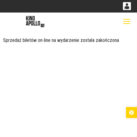
0
0,00
Gł
<
'
PLN
Sprzedaż biletów on-line na wydarzenie została zakończona
14
53
Otwórz pas